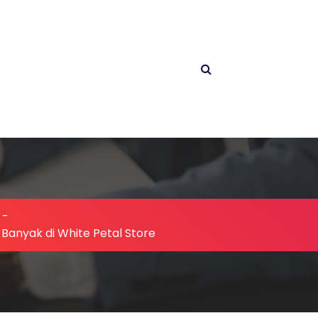
-
 Banyak di White Petal Store