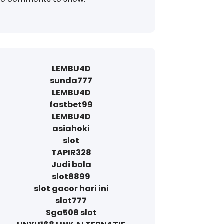
LEMBU4D
sunda777
LEMBU4D
fastbet99
LEMBU4D
asiahoki
slot
TAPIR328
Judi bola
slot8899
slot gacor hari ini
slot777
Sga508 slot