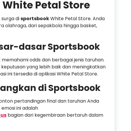
 White Petal Store
surga di
sportsbook
White Petal Store. Anda
a olahraga, dari sepakbola hingga basket,
sar-dasar Sportsbook
uk memahami odds dan berbagai jenis taruhan.
keputusan yang lebih baik dan meningkatkan
 ini tersedia di aplikasi White Petal Store.
angkan di Sportsbook
ton pertandingan final dan taruhan Anda
emosi ini adalah
-us
bagian dari kegembiraan bertaruh dalam