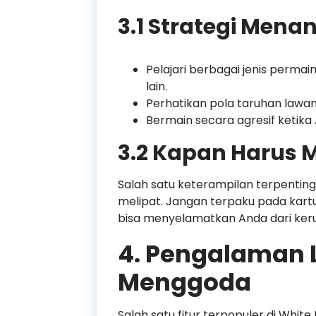
3.1 Strategi Menan
Pelajari berbagai jenis permai
lain.
Perhatikan pola taruhan lawa
Bermain secara agresif ketika 
3.2 Kapan Harus M
Salah satu keterampilan terpentin
melipat. Jangan terpaku pada kartu
bisa menyelamatkan Anda dari keru
4. Pengalaman 
Menggoda
Salah satu fitur terpopuler di White