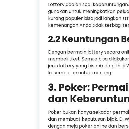
Lottery adalah soal keberuntungan,
gunakan untuk meningkatkan pelua
kurang populer bisa jadi langkah st
kemenangan Anda tidak terbagi ter
2.2 Keuntungan Be
Dengan bermain lottery secara onli
membeli tiket. Semua bisa dilakuka
jenis lottery yang bisa Anda pilih d
kesempatan untuk menang.
3. Poker: Perma
dan Keberuntu
Poker bukan hanya sekadar permai
dan membuat keputusan bijak. Di W
dengan meja poker online dan bersa