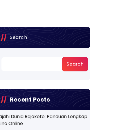
Search
Search
Recent Posts
ajahi Dunia Rajakete: Panduan Lengkap
ino Online