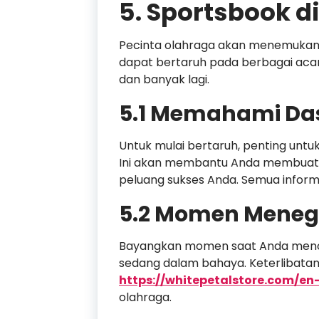
5. Sportsbook di
Pecinta olahraga akan menemukan 
dapat bertaruh pada berbagai acar
dan banyak lagi.
5.1 Memahami Da
Untuk mulai bertaruh, penting unt
Ini akan membantu Anda membuat 
peluang sukses Anda. Semua informasi
5.2 Momen Meneg
Bayangkan momen saat Anda menon
sedang dalam bahaya. Keterlibatan 
https://whitepetalstore.com/en
olahraga.