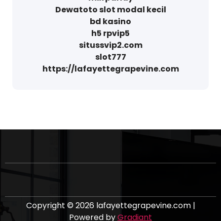
Dewatoto slot modal kecil
bd kasino
h5 rpvip5
situssvip2.com
slot777
https://lafayettegrapevine.com
Copyright © 2026 lafayettegrapevine.com |
Powered by
Gradiant