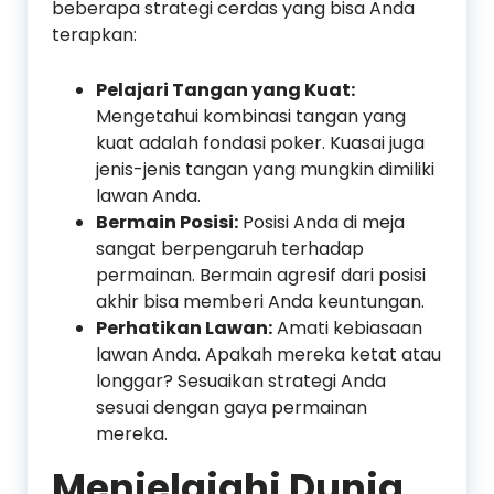
beberapa strategi cerdas yang bisa Anda
terapkan:
Pelajari Tangan yang Kuat:
Mengetahui kombinasi tangan yang
kuat adalah fondasi poker. Kuasai juga
jenis-jenis tangan yang mungkin dimiliki
lawan Anda.
Bermain Posisi:
Posisi Anda di meja
sangat berpengaruh terhadap
permainan. Bermain agresif dari posisi
akhir bisa memberi Anda keuntungan.
Perhatikan Lawan:
Amati kebiasaan
lawan Anda. Apakah mereka ketat atau
longgar? Sesuaikan strategi Anda
sesuai dengan gaya permainan
mereka.
Menjelajahi Dunia