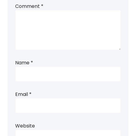
Comment
*
Name
*
Email
*
Website