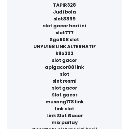
TAPIR328
Judi bola
slot8899
slot gacor hari ini
slot777
Sga508 slot
UNYU168 LINK ALTERNATIF
kilo303
slot gacor
apigacor88 link
slot
slot resmi
slot gacor
Slot gacor
musang178 link
link slot
Link Slot Gacor
mix parlay