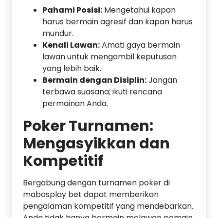
Pahami Posisi:
Mengetahui kapan
harus bermain agresif dan kapan harus
mundur.
Kenali Lawan:
Amati gaya bermain
lawan untuk mengambil keputusan
yang lebih baik.
Bermain dengan Disiplin:
Jangan
terbawa suasana; ikuti rencana
permainan Anda.
Poker Turnamen:
Mengasyikkan dan
Kompetitif
Bergabung dengan turnamen poker di
mabosplay bet dapat memberikan
pengalaman kompetitif yang mendebarkan.
Anda tidak hanya bermain melawan pemain