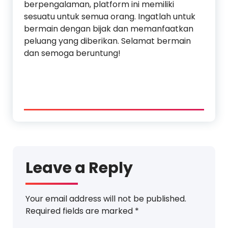
berpengalaman, platform ini memiliki
sesuatu untuk semua orang. Ingatlah untuk
bermain dengan bijak dan memanfaatkan
peluang yang diberikan. Selamat bermain
dan semoga beruntung!
Leave a Reply
Your email address will not be published.
Required fields are marked
*