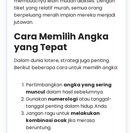
membuatnya lebih mudah diakses. Dengan
tiket yang relatif murah, semua orang
berpeluang meraih impian mereka menjadi
jutawan.
Cara Memilih Angka
yang Tepat
Dalam dunia lotere, strategi juga penting.
Berikut beberapa cara untuk memilih angka:
Pertimbangkan
angka yang sering
muncul
dalam hasil sebelumnya.
Gunakan
numerologi
atau tanggal-
tanggal penting dalam hidup Anda.
Jangan ragu untuk
melakukan
kombinasi acak
jika merasa
beruntung.