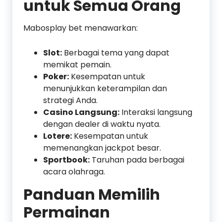
untuk Semua Orang
Mabosplay bet menawarkan:
Slot:
Berbagai tema yang dapat
memikat pemain.
Poker:
Kesempatan untuk
menunjukkan keterampilan dan
strategi Anda.
Casino Langsung:
Interaksi langsung
dengan dealer di waktu nyata.
Lotere:
Kesempatan untuk
memenangkan jackpot besar.
Sportbook:
Taruhan pada berbagai
acara olahraga.
Panduan Memilih
Permainan