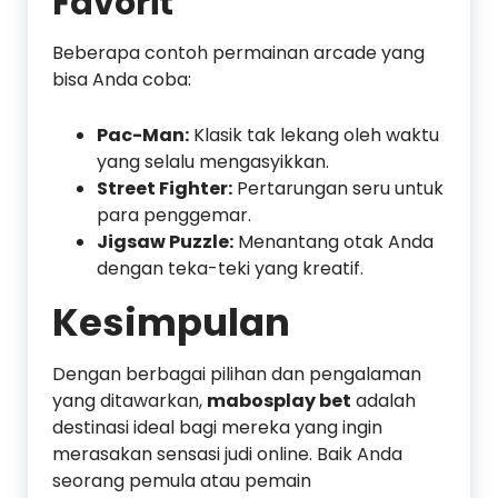
Favorit
Beberapa contoh permainan arcade yang
bisa Anda coba:
Pac-Man:
Klasik tak lekang oleh waktu
yang selalu mengasyikkan.
Street Fighter:
Pertarungan seru untuk
para penggemar.
Jigsaw Puzzle:
Menantang otak Anda
dengan teka-teki yang kreatif.
Kesimpulan
Dengan berbagai pilihan dan pengalaman
yang ditawarkan,
mabosplay bet
adalah
destinasi ideal bagi mereka yang ingin
merasakan sensasi judi online. Baik Anda
seorang pemula atau pemain