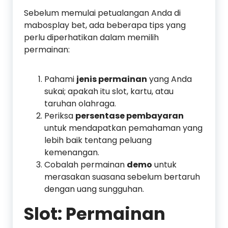
Sebelum memulai petualangan Anda di
mabosplay bet, ada beberapa tips yang
perlu diperhatikan dalam memilih
permainan:
Pahami
jenis permainan
yang Anda
sukai; apakah itu slot, kartu, atau
taruhan olahraga.
Periksa
persentase pembayaran
untuk mendapatkan pemahaman yang
lebih baik tentang peluang
kemenangan.
Cobalah permainan
demo
untuk
merasakan suasana sebelum bertaruh
dengan uang sungguhan.
Slot: Permainan