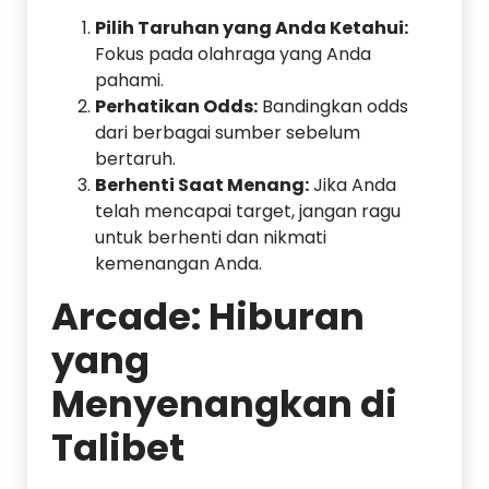
Pilih Taruhan yang Anda Ketahui:
Fokus pada olahraga yang Anda
pahami.
Perhatikan Odds:
Bandingkan odds
dari berbagai sumber sebelum
bertaruh.
Berhenti Saat Menang:
Jika Anda
telah mencapai target, jangan ragu
untuk berhenti dan nikmati
kemenangan Anda.
Arcade: Hiburan
yang
Menyenangkan di
Talibet