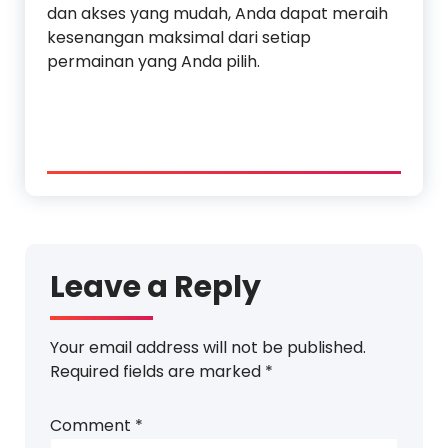
dan akses yang mudah, Anda dapat meraih
kesenangan maksimal dari setiap
permainan yang Anda pilih.
Leave a Reply
Your email address will not be published.
Required fields are marked
*
Comment
*