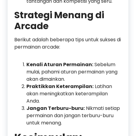
tantangan dan kompetisi yang seru.
Strategi Menang di
Arcade
Berikut adalah beberapa tips untuk sukses di
permainan arcade:
Kenali Aturan Permainan:
Sebelum
mulai, pahami aturan permainan yang
akan dimainkan.
Praktikkan Keterampilan:
Latihan
akan meningkatkan keterampilan
Anda.
Jangan Terburu-buru:
Nikmati setiap
permainan dan jangan terburu-buru
untuk menang.