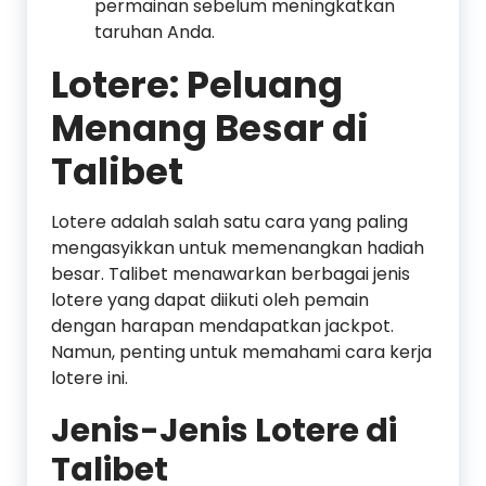
permainan sebelum meningkatkan
taruhan Anda.
Lotere: Peluang
Menang Besar di
Talibet
Lotere adalah salah satu cara yang paling
mengasyikkan untuk memenangkan hadiah
besar. Talibet menawarkan berbagai jenis
lotere yang dapat diikuti oleh pemain
dengan harapan mendapatkan jackpot.
Namun, penting untuk memahami cara kerja
lotere ini.
Jenis-Jenis Lotere di
Talibet