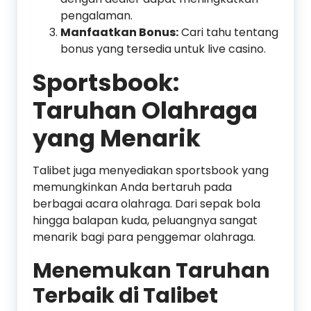
pengalaman.
Manfaatkan Bonus:
Cari tahu tentang
bonus yang tersedia untuk live casino.
Sportsbook:
Taruhan Olahraga
yang Menarik
Talibet juga menyediakan sportsbook yang
memungkinkan Anda bertaruh pada
berbagai acara olahraga. Dari sepak bola
hingga balapan kuda, peluangnya sangat
menarik bagi para penggemar olahraga.
Menemukan Taruhan
Terbaik di Talibet