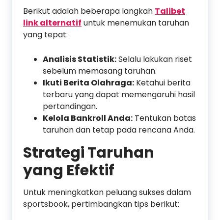
Berikut adalah beberapa langkah
Talibet
link alternatif
untuk menemukan taruhan
yang tepat:
Analisis Statistik:
Selalu lakukan riset
sebelum memasang taruhan.
Ikuti Berita Olahraga:
Ketahui berita
terbaru yang dapat memengaruhi hasil
pertandingan.
Kelola Bankroll Anda:
Tentukan batas
taruhan dan tetap pada rencana Anda.
Strategi Taruhan
yang Efektif
Untuk meningkatkan peluang sukses dalam
sportsbook, pertimbangkan tips berikut: