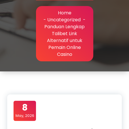
Home
-
Uncategorized
-
Panduan Lengkap
Talibet Link
Alternatif untuk
Pemain Online
Casino
8
May, 2026