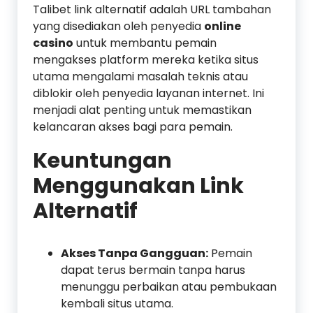
Talibet link alternatif adalah URL tambahan
yang disediakan oleh penyedia
online
casino
untuk membantu pemain
mengakses platform mereka ketika situs
utama mengalami masalah teknis atau
diblokir oleh penyedia layanan internet. Ini
menjadi alat penting untuk memastikan
kelancaran akses bagi para pemain.
Keuntungan
Menggunakan Link
Alternatif
Akses Tanpa Gangguan:
Pemain
dapat terus bermain tanpa harus
menunggu perbaikan atau pembukaan
kembali situs utama.