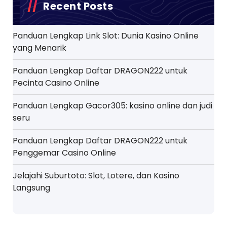
Recent Posts
Panduan Lengkap Link Slot: Dunia Kasino Online
yang Menarik
Panduan Lengkap Daftar DRAGON222 untuk
Pecinta Casino Online
Panduan Lengkap Gacor305: kasino online dan judi
seru
Panduan Lengkap Daftar DRAGON222 untuk
Penggemar Casino Online
Jelajahi Suburtoto: Slot, Lotere, dan Kasino
Langsung