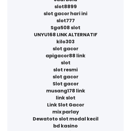
slot8899
slot gacor hari ini
slot777
Sga508 slot
UNYU168 LINK ALTERNATIF
kilo303
slot gacor
apigacor88 link
slot
slot resmi
slot gacor
Slot gacor
musang178 link
link slot
Link Slot Gacor
mix parlay
Dewatoto slot modal kecil
bd kasino