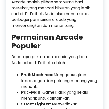
Arcade adalah pilihan sempurna bagi
mereka yang mencari hiburan yang lebih
santai. Di Talibet, Anda bisa menemukan
berbagai permainan arcade yang
menyenangkan dan menantang.
Permainan Arcade
Populer
Beberapa permainan arcade yang bisa
Anda coba di Talibet adalah:
Fruit Machines:
Menggabungkan
kesenangan dan peluang menang yang
menarik.
Pac-Man:
Game klasik yang selalu
menarik untuk dimainkan.
Street Fighter:
Menyediakan