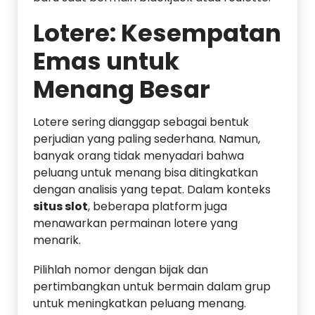
Lotere: Kesempatan
Emas untuk
Menang Besar
Lotere sering dianggap sebagai bentuk
perjudian yang paling sederhana. Namun,
banyak orang tidak menyadari bahwa
peluang untuk menang bisa ditingkatkan
dengan analisis yang tepat. Dalam konteks
situs slot
, beberapa platform juga
menawarkan permainan lotere yang
menarik.
Pilihlah nomor dengan bijak dan
pertimbangkan untuk bermain dalam grup
untuk meningkatkan peluang menang.