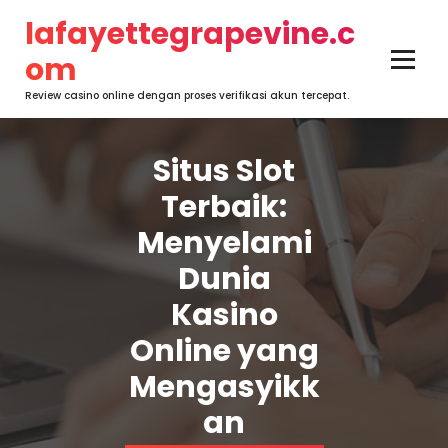
Skip
lafayettegrapevine.c
to
content
om
Review casino online dengan proses verifikasi akun tercepat.
Situs Slot
Terbaik:
Menyelami
Dunia
Kasino
Online yang
Mengasyikk
an