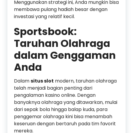
Menggunakan strategi ini, Anda mungkin bisa
membawa pulang hadiah besar dengan
investasi yang relatif kecil.
Sportsbook:
Taruhan Olahraga
dalam Genggaman
Anda
Dalam
situs slot
modern, taruhan olahraga
telah menjadi bagian penting dari
pengalaman kasino online. Dengan
banyaknya olahraga yang ditawarkan, mulai
dari sepak bola hingga balap kuda, para
penggemar olahraga kini bisa menambah
keseruan dengan bertaruh pada tim favorit
mereka.