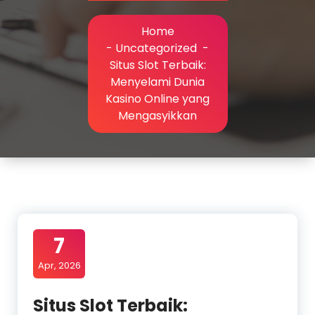
Home
-
Uncategorized
-
Situs Slot Terbaik:
Menyelami Dunia
Kasino Online yang
Mengasyikkan
7
Apr, 2026
Situs Slot Terbaik: