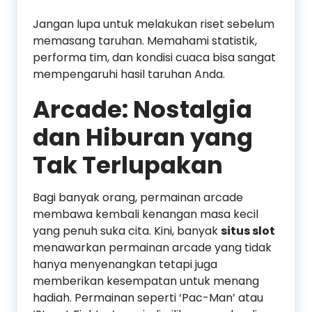
Jangan lupa untuk melakukan riset sebelum
memasang taruhan. Memahami statistik,
performa tim, dan kondisi cuaca bisa sangat
mempengaruhi hasil taruhan Anda.
Arcade: Nostalgia
dan Hiburan yang
Tak Terlupakan
Bagi banyak orang, permainan arcade
membawa kembali kenangan masa kecil
yang penuh suka cita. Kini, banyak
situs slot
menawarkan permainan arcade yang tidak
hanya menyenangkan tetapi juga
memberikan kesempatan untuk menang
hadiah. Permainan seperti ‘Pac-Man’ atau